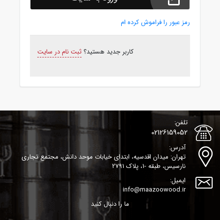
رمز عبور را فراموش کرده ام
کاربر جدید هستید؟
ثبت نام در سایت
تلفن:
02126159052
آدرس:
تهران: میدان اقدسیه، ابتدای خیابات موحد دانش، مجتمع تجاری
نارسیس، طبقه -1، پلاک 2791
ایمیل:
info@maazoowood.ir
ما را دنبال کنید