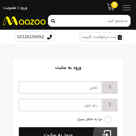
0
ورود
|
عضویت
ثبت درخواست کابینت
02126159052
ورود به سایت
مرا به خاطر بسپار
ورود به سایت